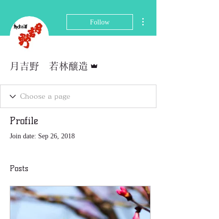
More actions
Follow
Admin
月吉野 若林醸造
Profile
Join date: Sep 26, 2018
Posts