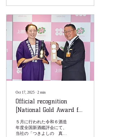
Oct 17, 2025
∙
2
min
Official recognition
[National Gold Award for
two consecutive years]
５月に行われた令和６酒造
年度全国新酒鑑評会にて、
当社の「つきよしの 真」