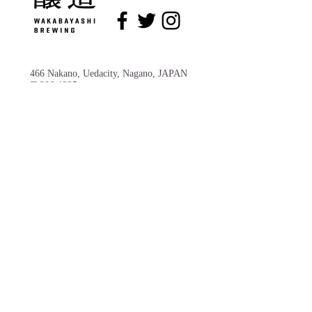
466 Nakano, Uedacity, Nagano, JAPAN
〒386-1325
Wakabayashi Brewing Co., Ltd.
TEL:
0268-38-2526
FAX:
0268-38-0225
*Get off at Nakano Station, Ueda Electric
Railway Bessho Line, 3 minutes on foot
*Regular holiday: Saturdays, Sundays, and
holidays
Click here for
inquiries