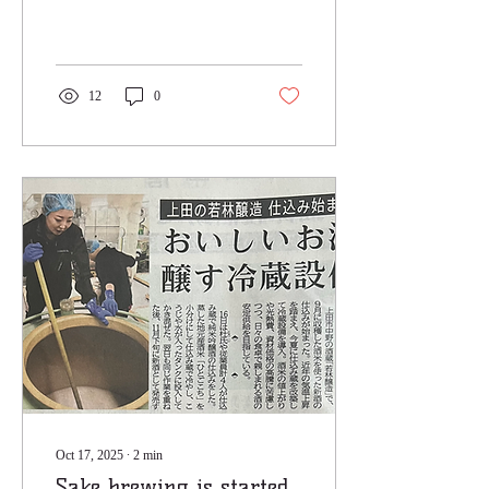
というお酒が金賞を受賞し
ました。 昨年に続き２年連
続の金賞とのことで、とて
も嬉しく思います。
12
0
Oct 17, 2025
∙
2
min
Sake brewing is started