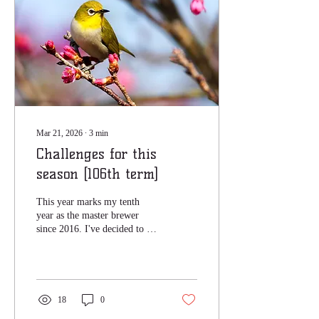
Mar 21, 2026
∙
3
min
Challenges for this
season [106th term]
This year marks my tenth
year as the master brewer
since 2016. I've decided to try
something new every year,
and I continue to take on
challenges.
18
0