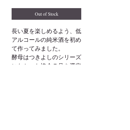
Out of Stock
長い夏を楽しめるよう、低
アルコールの純米酒を初め
て作ってみました。
酵母はつきよしのシリーズ
になかった協会７号を選定
し、
爽やかな香りと酸味を意識
保管方法
して仕上げました。
必ず冷蔵保存でお願いします。開封後は
お酒は20歳になってから。美味しく適
お早めにお召し上がりください。
量を。
品目：日本酒
妊娠中・授乳期の飲酒は胎児・乳児の発
原料名：米、米こうじ
必ずクール便をお選びください
育に影響を与えるおそれがあります。
原材料：長野県上田市産ひ
こちらは殺菌をしていない生酒になりま