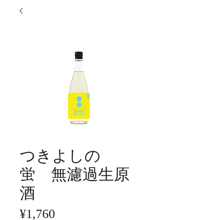
つきよしの
蛍 無濾過生原
酒
Price
¥1,760